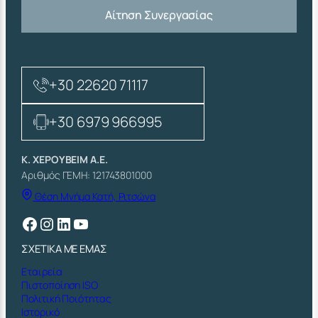
Αίτηση Συνεργασίας
+30 22620 71117
+30 6979 966995
Κ. ΧΕΡΟΥΒΕΙΜ Α.Ε.
Αριθμός ΓΕΜΗ: 121743801000
Θέση Μνήμα Κατή, Ριτσώνα
Facebook
Instagram
Linkedin
YouTube
ΣΧΕΤΙΚΑ ΜΕ ΕΜΑΣ
Εταιρεία
Πιστοποίηση ISO
Πολιτική Ποιότητας
Ιστορικό