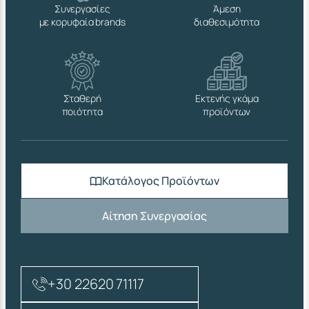
Συνεργασίες
Άμεση
με κορυφαία brands
διαθεσιμότητα
Σταθερή
Εκτενής γκάμα
ποιότητα
προϊόντων
Κατάλογος Προϊόντων
Αίτηση Συνεργασίας
+30 22620 71117