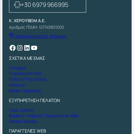
+30 6979 966995
Κ. ΧΕΡΟΥΒΕΙΜ Α.Ε.
Αριθμός ΓΕΜΗ: 121743801000
Θέση Μνήμα Κατή, Ριτσώνα
Facebook
Instagram
Linkedin
YouTube
ΣΧΕΤΙΚΑ ΜΕ ΕΜΑΣ
Εταιρεία
Πιστοποίηση ISO
Πολιτική Ποιότητας
Ιστορικό
Θέσεις Εργασίας
ΕΞΥΠΗΡΕΤΗΣΗ ΠΕΛΑΤΩΝ
Όροι Χρήσης
Βήματα Υποβολής Παραγγελίας Web
Χρήση Cookies
ΠΑΡΑΓΓΕΛΙΕΣ WEB