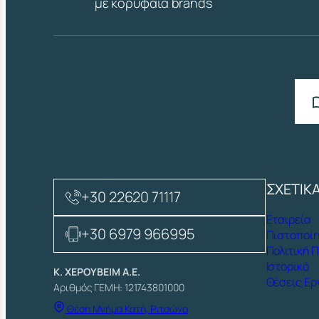
με κορυφαία brands
ΣΧΕΤΙΚ
+30 22620 71117
Εταιρεία
+30 6979 966995
Πιστοποίη
Πολιτική 
Ιστορικό
Κ. ΧΕΡΟΥΒΕΙΜ Α.Ε.
Θέσεις Ερ
Αριθμός ΓΕΜΗ: 121743801000
Θέση Μνήμα Κατή, Ριτσώνα