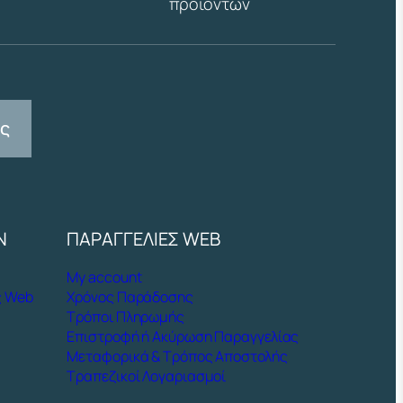
προϊόντων
ας
Ν
ΠΑΡΑΓΓΕΛΙΕΣ WEB
My account
ς Web
Χρόνος Παράδοσης
Τρόποι Πληρωμής
Επιστροφή ή Ακύρωση Παραγγελίας
Μεταφορικά & Τρόπος Αποστολής
Τραπεζικοί Λογαριασμοί