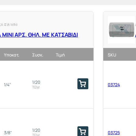
 ΙΣΙΑ ΜΙΝΙ
 ΜΙΝΙ ΑΡΣ. ΘΗΛ. ΜΕ ΚΑΤΣΑΒΙΔΙ
Υποκατ.
Συσκ.
Τιμή
SKU
1/20
1/4"
03724
ΤΕΜ
1/20
3/8"
03725
ΤΕΜ