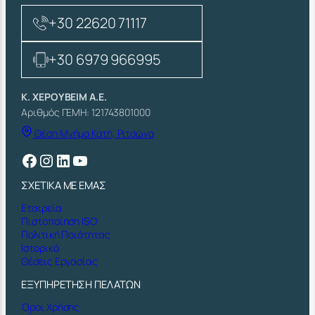
+30 22620 71117
+30 6979 966995
Κ. ΧΕΡΟΥΒΕΙΜ Α.Ε.
Αριθμός ΓΕΜΗ: 121743801000
Θέση Μνήμα Κατή, Ριτσώνα
Facebook
Instagram
Linkedin
YouTube
ΣΧΕΤΙΚΑ ΜΕ ΕΜΑΣ
Εταιρεία
Πιστοποίηση ISO
Πολιτική Ποιότητας
Ιστορικό
Θέσεις Εργασίας
ΕΞΥΠΗΡΕΤΗΣΗ ΠΕΛΑΤΩΝ
Όροι Χρήσης