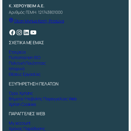
Κ. ΧΕΡΟΥΒΕΙΜ Α.Ε.
Αριθμός ΓΕΜΗ: 121743801000
Θέση Μνήμα Κατή, Ριτσώνα
Facebook
Instagram
Linkedin
YouTube
ΣΧΕΤΙΚΑ ΜΕ ΕΜΑΣ
Εταιρεία
Πιστοποίηση ISO
Πολιτική Ποιότητας
Ιστορικό
Θέσεις Εργασίας
ΕΞΥΠΗΡΕΤΗΣΗ ΠΕΛΑΤΩΝ
Όροι Χρήσης
Βήματα Υποβολής Παραγγελίας Web
Χρήση Cookies
ΠΑΡΑΓΓΕΛΙΕΣ WEB
My account
Χρόνος Παράδοσης