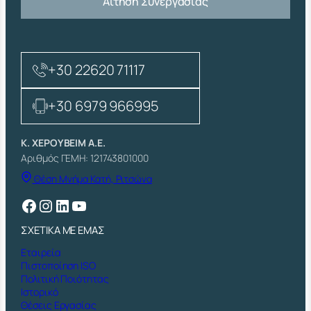
Αίτηση Συνεργασίας
+30 22620 71117
+30 6979 966995
Κ. ΧΕΡΟΥΒΕΙΜ Α.Ε.
Αριθμός ΓΕΜΗ: 121743801000
Θέση Μνήμα Κατή, Ριτσώνα
Facebook
Instagram
Linkedin
YouTube
ΣΧΕΤΙΚΑ ΜΕ ΕΜΑΣ
Εταιρεία
Πιστοποίηση ISO
Πολιτική Ποιότητας
Ιστορικό
Θέσεις Εργασίας