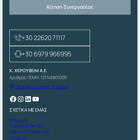
Αίτηση Συνεργασίας
+30 22620 71117
+30 6979 966995
Κ. ΧΕΡΟΥΒΕΙΜ Α.Ε.
Αριθμός ΓΕΜΗ: 121743801000
Θέση Μνήμα Κατή, Ριτσώνα
Facebook
Instagram
Linkedin
YouTube
ΣΧΕΤΙΚΑ ΜΕ ΕΜΑΣ
Εταιρεία
Πιστοποίηση ISO
Πολιτική Ποιότητας
Ιστορικό