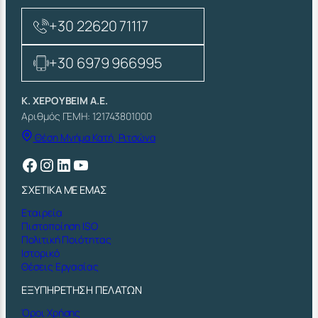
+30 22620 71117
+30 6979 966995
Κ. ΧΕΡΟΥΒΕΙΜ Α.Ε.
Αριθμός ΓΕΜΗ: 121743801000
Θέση Μνήμα Κατή, Ριτσώνα
Facebook
Instagram
Linkedin
YouTube
ΣΧΕΤΙΚΑ ΜΕ ΕΜΑΣ
Εταιρεία
Πιστοποίηση ISO
Πολιτική Ποιότητας
Ιστορικό
Θέσεις Εργασίας
ΕΞΥΠΗΡΕΤΗΣΗ ΠΕΛΑΤΩΝ
Όροι Χρήσης