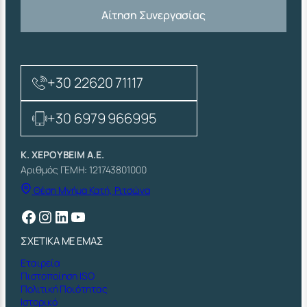
Αίτηση Συνεργασίας
+30 22620 71117
+30 6979 966995
Κ. ΧΕΡΟΥΒΕΙΜ Α.Ε.
Αριθμός ΓΕΜΗ: 121743801000
Θέση Μνήμα Κατή, Ριτσώνα
Facebook
Instagram
Linkedin
YouTube
ΣΧΕΤΙΚΑ ΜΕ ΕΜΑΣ
Εταιρεία
Πιστοποίηση ISO
Πολιτική Ποιότητας
Ιστορικό