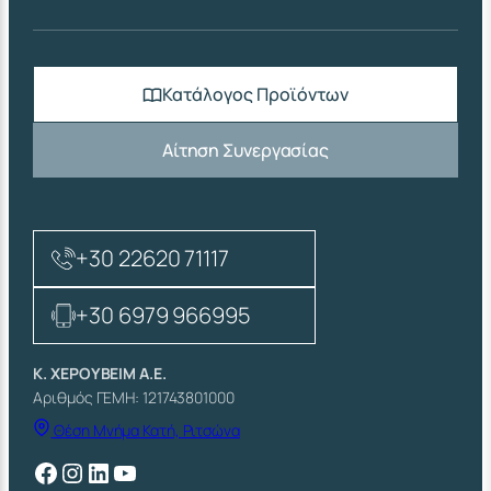
Κατάλογος Προϊόντων
Αίτηση Συνεργασίας
+30 22620 71117
+30 6979 966995
Κ. ΧΕΡΟΥΒΕΙΜ Α.Ε.
Αριθμός ΓΕΜΗ: 121743801000
Θέση Μνήμα Κατή, Ριτσώνα
Facebook
Instagram
Linkedin
YouTube