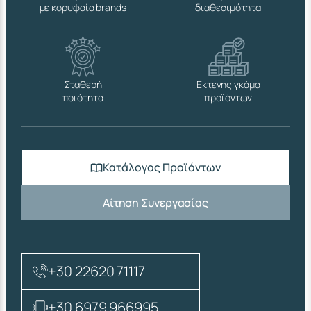
με κορυφαία brands
διαθεσιμότητα
Σταθερή
Εκτενής γκάμα
ποιότητα
προϊόντων
Κατάλογος Προϊόντων
Αίτηση Συνεργασίας
+30 22620 71117
+30 6979 966995