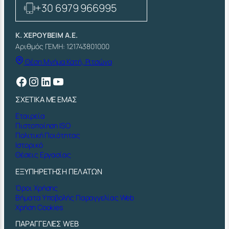
+30 6979 966995
Κ. ΧΕΡΟΥΒΕΙΜ Α.Ε.
Αριθμός ΓΕΜΗ: 121743801000
Θέση Μνήμα Κατή, Ριτσώνα
Facebook
Instagram
Linkedin
YouTube
ΣΧΕΤΙΚΑ ΜΕ ΕΜΑΣ
Εταιρεία
Πιστοποίηση ISO
Πολιτική Ποιότητας
Ιστορικό
Θέσεις Εργασίας
ΕΞΥΠΗΡΕΤΗΣΗ ΠΕΛΑΤΩΝ
Όροι Χρήσης
Βήματα Υποβολής Παραγγελίας Web
Χρήση Cookies
ΠΑΡΑΓΓΕΛΙΕΣ WEB