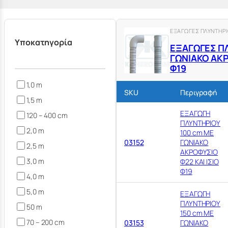
ΕΞΑΓΩΓΕΣ ΠΛΥΝΤΗΡ
Υποκατηγορία
ΕΞΑΓΩΓΕΣ Π
ΓΩΝΙΑΚΟ ΑΚΡ
Φ19
1,0 m
SKU
Περιγραφή
1,5 m
ΕΞΑΓΩΓΗ
120 – 400 cm
ΠΛΥΝΤΗΡΙΟΥ
2,0 m
100 cm ΜΕ
03152
ΓΩΝΙΑΚΟ
2,5 m
ΑΚΡΟΦΥΣΙΟ
3,0 m
Φ22 ΚΑΙ ΙΣΙΟ
Φ19
4,0 m
5,0 m
ΕΞΑΓΩΓΗ
ΠΛΥΝΤΗΡΙΟΥ
50 m
150 cm ΜΕ
70 – 200 cm
03153
ΓΩΝΙΑΚΟ