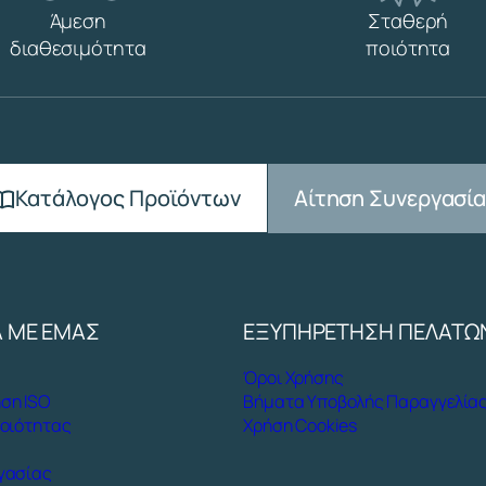
Άμεση
Σταθερή
διαθεσιμότητα
ποιότητα
Αίτηση Συνεργασί
Κατάλογος Προϊόντων
Α ΜΕ ΕΜΑΣ
ΕΞΥΠΗΡΕΤΗΣΗ ΠΕΛΑΤΩ
Όροι Χρήσης
ση ISO
Βήματα Υποβολής Παραγγελία
Ποιότητας
Χρήση Cookies
γασίας