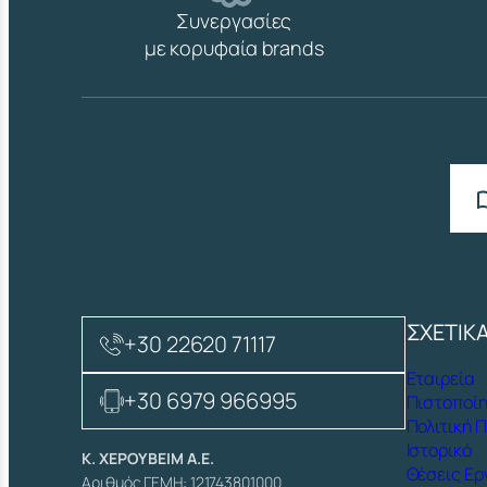
Συνεργασίες
με κορυφαία brands
ΣΧΕΤΙΚ
+30 22620 71117
Εταιρεία
+30 6979 966995
Πιστοποίη
Πολιτική 
Ιστορικό
Κ. ΧΕΡΟΥΒΕΙΜ Α.Ε.
Θέσεις Ερ
Αριθμός ΓΕΜΗ: 121743801000