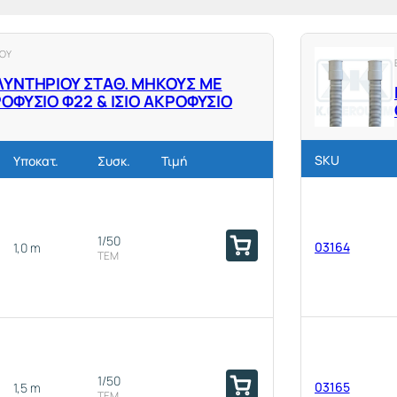
ΙΟΥ
ΛΥΝΤΗΡΙΟΥ ΣΤΑΘ. ΜΗΚΟΥΣ ΜΕ
ΟΦΥΣΙΟ Φ22 & ΙΣΙΟ ΑΚΡΟΦΥΣΙΟ
SKU
Υποκατ.
Συσκ.
Τιμή
1/50
03164
1,0 m
ΤΕΜ
1/50
03165
1,5 m
ΤΕΜ