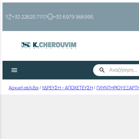
Μετάβαση
στο
+30 22620 71117
+30 6979 966995
περιεχόμενο
Αρχική σελίδα
/
ΥΔΡΕΥΣΗ – ΑΠΟΧΕΤΕΥΣΗ
/
ΠΛΥΝΤΗΡΙΟΥ ΕΞΑΡ