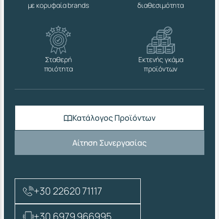
με κορυφαία brands
διαθεσιμότητα
Σταθερή
Εκτενής γκάμα
ποιότητα
προϊόντων
Κατάλογος Προϊόντων
Αίτηση Συνεργασίας
+30 22620 71117
+30 6979 966995