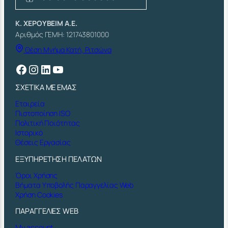
Κ. ΧΕΡΟΥΒΕΙΜ Α.Ε.
Αριθμός ΓΕΜΗ: 121743801000
Θέση Μνήμα Κατή, Ριτσώνα
Facebook
Instagram
Linkedin
YouTube
ΣΧΕΤΙΚΑ ΜΕ ΕΜΑΣ
Εταιρεία
Πιστοποίηση ISO
Πολιτική Ποιότητας
Ιστορικό
Θέσεις Εργασίας
ΕΞΥΠΗΡΕΤΗΣΗ ΠΕΛΑΤΩΝ
Όροι Χρήσης
Βήματα Υποβολής Παραγγελίας Web
Χρήση Cookies
ΠΑΡΑΓΓΕΛΙΕΣ WEB
My account