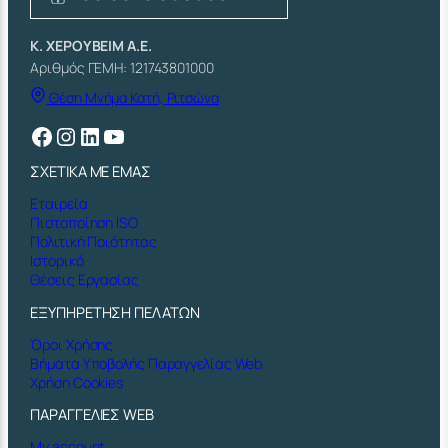
Κ. ΧΕΡΟΥΒΕΙΜ Α.Ε.
Αριθμός ΓΕΜΗ: 121743801000
Θέση Μνήμα Κατή, Ριτσώνα
Facebook
Instagram
Linkedin
YouTube
ΣΧΕΤΙΚΑ ΜΕ ΕΜΑΣ
Εταιρεία
Πιστοποίηση ISO
Πολιτική Ποιότητας
Ιστορικό
Θέσεις Εργασίας
ΕΞΥΠΗΡΕΤΗΣΗ ΠΕΛΑΤΩΝ
Όροι Χρήσης
Βήματα Υποβολής Παραγγελίας Web
Χρήση Cookies
ΠΑΡΑΓΓΕΛΙΕΣ WEB
My account