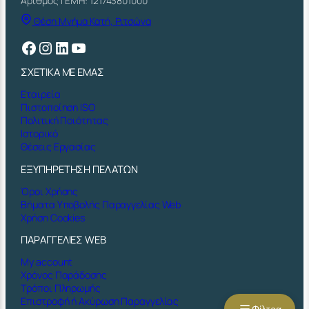
Αριθμός ΓΕΜΗ: 121743801000
Θέση Μνήμα Κατή, Ριτσώνα
Facebook
Instagram
Linkedin
YouTube
ΣΧΕΤΙΚΑ ΜΕ ΕΜΑΣ
Εταιρεία
Πιστοποίηση ISO
Πολιτική Ποιότητας
Ιστορικό
Θέσεις Εργασίας
ΕΞΥΠΗΡΕΤΗΣΗ ΠΕΛΑΤΩΝ
Όροι Χρήσης
Βήματα Υποβολής Παραγγελίας Web
Χρήση Cookies
ΠΑΡΑΓΓΕΛΙΕΣ WEB
My account
Χρόνος Παράδοσης
Τρόποι Πληρωμής
Επιστροφή ή Ακύρωση Παραγγελίας