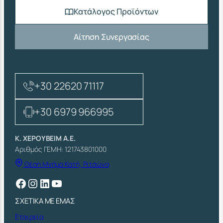
Κατάλογος Προϊόντων
Αίτηση Συνεργασίας
+30 22620 71117
+30 6979 966995
Κ. ΧΕΡΟΥΒΕΙΜ Α.Ε.
Αριθμός ΓΕΜΗ: 121743801000
Θέση Μνήμα Κατή, Ριτσώνα
Facebook
Instagram
Linkedin
YouTube
ΣΧΕΤΙΚΑ ΜΕ ΕΜΑΣ
Εταιρεία