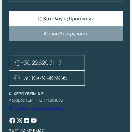
Κατάλογος Προϊόντων
Αίτηση Συνεργασίας
+30 22620 71117
+30 6979 966995
Κ. ΧΕΡΟΥΒΕΙΜ Α.Ε.
Αριθμός ΓΕΜΗ: 121743801000
Θέση Μνήμα Κατή, Ριτσώνα
Facebook
Instagram
Linkedin
YouTube
ΣΧΕΤΙΚΑ ΜΕ ΕΜΑΣ