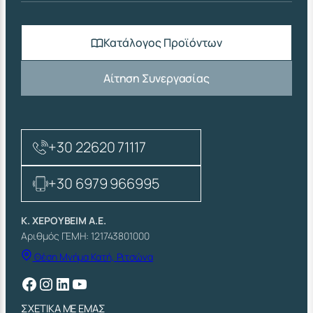
Κατάλογος Προϊόντων
Αίτηση Συνεργασίας
+30 22620 71117
+30 6979 966995
Κ. ΧΕΡΟΥΒΕΙΜ Α.Ε.
Αριθμός ΓΕΜΗ: 121743801000
Θέση Μνήμα Κατή, Ριτσώνα
Facebook
Instagram
Linkedin
YouTube
ΣΧΕΤΙΚΑ ΜΕ ΕΜΑΣ