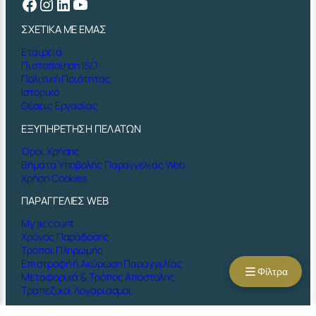
Facebook
Instagram
Linkedin
YouTube
ΣΧΕΤΙΚΑ ΜΕ ΕΜΑΣ
Εταιρεία
Πιστοποίηση ISO
Πολιτική Ποιότητας
Ιστορικό
Θέσεις Εργασίας
ΕΞΥΠΗΡΕΤΗΣΗ ΠΕΛΑΤΩΝ
Όροι Χρήσης
Βήματα Υποβολής Παραγγελίας Web
Χρήση Cookies
ΠΑΡΑΓΓΕΛΙΕΣ WEB
My account
Χρόνος Παράδοσης
Τρόποι Πληρωμής
Επιστροφή ή Ακύρωση Παραγγελίας
Φίλτρα
Μεταφορικά & Τρόπος Αποστολής
Τραπεζικοί Λογαριασμοί