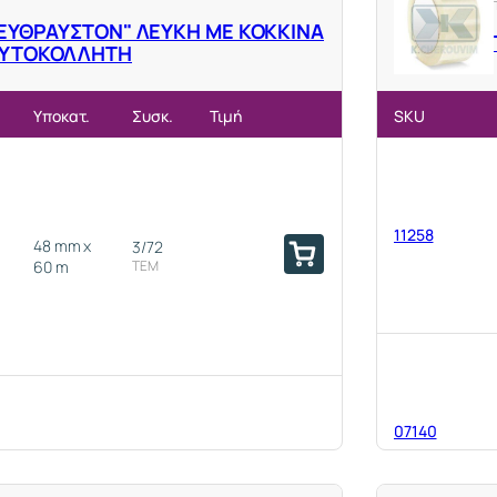
"ΕΥΘΡΑΥΣΤΟΝ" ΛΕΥΚΗ ΜΕ ΚΟΚΚΙΝΑ
ΑΥΤΟΚΟΛΛΗΤΗ
Υποκατ.
Συσκ.
Τιμή
SKU
11258
48 mm x
3/72
60 m
ΤΕΜ
07140