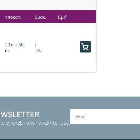
Υποκατ.
Συσκ.
Τιμή
1,0 m x 50
1
m
ΤΕΜ
EWSLETTER
τε εγγραφή στο newsletter μας.