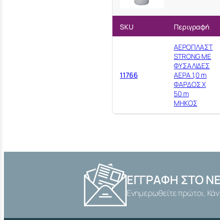
SKU
Περιγραφή
ΑΕΡΟΠΛΑΣΤ
STRONG ΜΕ
ΦΥΣΑΛΙΔΕΣ
11766
ΑΕΡΑ 1,0 m
ΦΑΡΔΟΣ Χ
50 m
ΜΗΚΟΣ
ΕΓΓΡΑΦΉ ΣΤΟ N
Ενημερωθείτε πρώτοι. Κάν