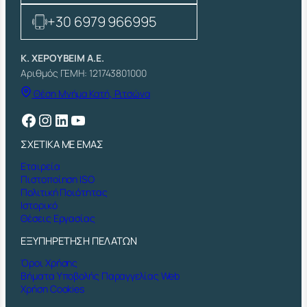
+30 6979 966995
Κ. ΧΕΡΟΥΒΕΙΜ Α.Ε.
Αριθμός ΓΕΜΗ: 121743801000
Θέση Μνήμα Κατή, Ριτσώνα
Facebook
Instagram
Linkedin
YouTube
ΣΧΕΤΙΚΑ ΜΕ ΕΜΑΣ
Εταιρεία
Πιστοποίηση ISO
Πολιτική Ποιότητας
Ιστορικό
Θέσεις Εργασίας
ΕΞΥΠΗΡΕΤΗΣΗ ΠΕΛΑΤΩΝ
Όροι Χρήσης
Βήματα Υποβολής Παραγγελίας Web
Χρήση Cookies