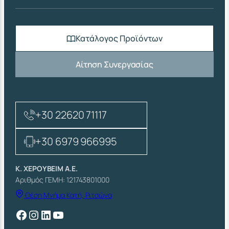
Κατάλογος Προϊόντων
Αίτηση Συνεργασίας
+30 22620 71117
+30 6979 966995
Κ. ΧΕΡΟΥΒΕΙΜ Α.Ε.
Αριθμός ΓΕΜΗ: 121743801000
Θέση Μνήμα Κατή, Ριτσώνα
Facebook
Instagram
Linkedin
YouTube