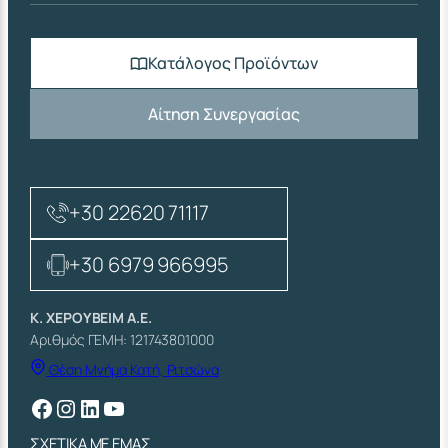
Κατάλογος Προϊόντων
Αίτηση Συνεργασίας
+30 22620 71117
+30 6979 966995
Κ. ΧΕΡΟΥΒΕΙΜ Α.Ε.
Αριθμός ΓΕΜΗ: 121743801000
Θέση Μνήμα Κατή, Ριτσώνα
Facebook
Instagram
Linkedin
YouTube
ΣΧΕΤΙΚΑ ΜΕ ΕΜΑΣ