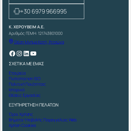
+30 6979 966995
Κ. ΧΕΡΟΥΒΕΙΜ Α.Ε.
Αριθμός ΓΕΜΗ: 121743801000
Θέση Μνήμα Κατή, Ριτσώνα
Facebook
Instagram
Linkedin
YouTube
ΣΧΕΤΙΚΑ ΜΕ ΕΜΑΣ
Εταιρεία
Πιστοποίηση ISO
Πολιτική Ποιότητας
Ιστορικό
Θέσεις Εργασίας
ΕΞΥΠΗΡΕΤΗΣΗ ΠΕΛΑΤΩΝ
Όροι Χρήσης
Βήματα Υποβολής Παραγγελίας Web
Χρήση Cookies