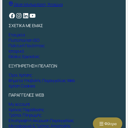
Θέση Μνήμα Κατή, Ριτσώνα
Facebook
Instagram
Linkedin
YouTube
ΣΧΕΤΙΚΑ ΜΕ ΕΜΑΣ
Εταιρεία
Πιστοποίηση ISO
Πολιτική Ποιότητας
Ιστορικό
Θέσεις Εργασίας
ΕΞΥΠΗΡΕΤΗΣΗ ΠΕΛΑΤΩΝ
Όροι Χρήσης
Βήματα Υποβολής Παραγγελίας Web
Χρήση Cookies
ΠΑΡΑΓΓΕΛΙΕΣ WEB
My account
Χρόνος Παράδοσης
Τρόποι Πληρωμής
Επιστροφή ή Ακύρωση Παραγγελίας
Φίλτρα
Μεταφορικά & Τρόπος Αποστολής