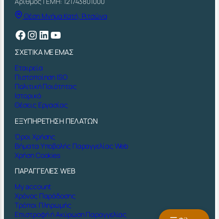
Αριθμός ΓΕΜΗ: 121743801000
Θέση Μνήμα Κατή, Ριτσώνα
Facebook
Instagram
Linkedin
YouTube
ΣΧΕΤΙΚΑ ΜΕ ΕΜΑΣ
Εταιρεία
Πιστοποίηση ISO
Πολιτική Ποιότητας
Ιστορικό
Θέσεις Εργασίας
ΕΞΥΠΗΡΕΤΗΣΗ ΠΕΛΑΤΩΝ
Όροι Χρήσης
Βήματα Υποβολής Παραγγελίας Web
Χρήση Cookies
ΠΑΡΑΓΓΕΛΙΕΣ WEB
My account
Χρόνος Παράδοσης
Τρόποι Πληρωμής
Επιστροφή ή Ακύρωση Παραγγελίας