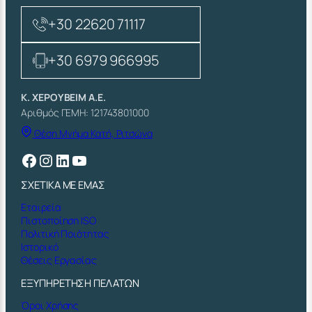
+30 22620 71117
+30 6979 966995
Κ. ΧΕΡΟΥΒΕΙΜ Α.Ε.
Αριθμός ΓΕΜΗ: 121743801000
Θέση Μνήμα Κατή, Ριτσώνα
Facebook
Instagram
Linkedin
YouTube
ΣΧΕΤΙΚΑ ΜΕ ΕΜΑΣ
Εταιρεία
Πιστοποίηση ISO
Πολιτική Ποιότητας
Ιστορικό
Θέσεις Εργασίας
ΕΞΥΠΗΡΕΤΗΣΗ ΠΕΛΑΤΩΝ
Όροι Χρήσης