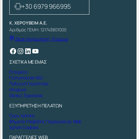
+30 6979 966995
Κ. ΧΕΡΟΥΒΕΙΜ Α.Ε.
Αριθμός ΓΕΜΗ: 121743801000
Θέση Μνήμα Κατή, Ριτσώνα
Facebook
Instagram
Linkedin
YouTube
ΣΧΕΤΙΚΑ ΜΕ ΕΜΑΣ
Εταιρεία
Πιστοποίηση ISO
Πολιτική Ποιότητας
Ιστορικό
Θέσεις Εργασίας
ΕΞΥΠΗΡΕΤΗΣΗ ΠΕΛΑΤΩΝ
Όροι Χρήσης
Βήματα Υποβολής Παραγγελίας Web
Χρήση Cookies
ΠΑΡΑΓΓΕΛΙΕΣ WEB