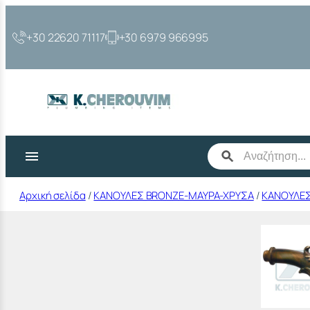
Μετάβαση
στο
+30 22620 71117
+30 6979 966995
περιεχόμενο
Αρχική σελίδα
/
ΚΑΝΟΥΛΕΣ BRONZE-ΜΑΥΡΑ-ΧΡΥΣΑ
/
ΚΑΝΟΥΛΕΣ