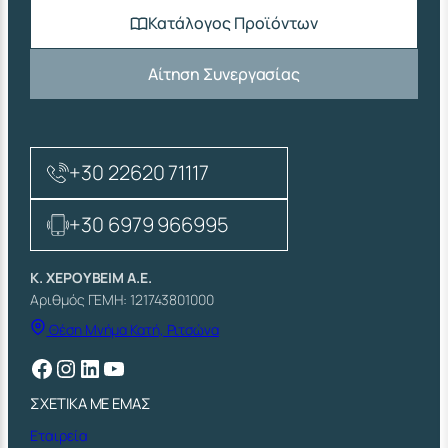
Κατάλογος Προϊόντων
Αίτηση Συνεργασίας
+30 22620 71117
+30 6979 966995
Κ. ΧΕΡΟΥΒΕΙΜ Α.Ε.
Αριθμός ΓΕΜΗ: 121743801000
Θέση Μνήμα Κατή, Ριτσώνα
Facebook
Instagram
Linkedin
YouTube
ΣΧΕΤΙΚΑ ΜΕ ΕΜΑΣ
Εταιρεία