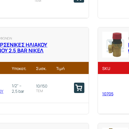
ΤΕΜ
10648
ΙΦΩΝΩΝ
ΡΣΕΝΙΚΕΣ ΗΛΙΑΚΟΥ
Υ 2.5 ΒΑR ΝΙΚΕΛ
Υποκατ.
Συσκ.
Τιμή
SKU
1/2" –
10/150
ΟΥ
2,5 bar
ΤΕΜ
10705