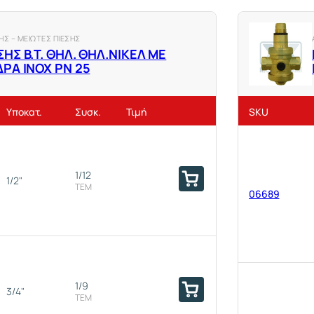
Σ – ΜΕΙΩΤΕΣ ΠΙΕΣΗΣ
ΗΣ Β.Τ. ΘΗΛ. ΘΗΛ.ΝΙΚΕΛ ΜΕ
ΔΡΑ ΙΝΟΧ ΡΝ 25
10710
Υποκατ.
Συσκ.
Τιμή
SKU
1/12
10711
1/2"
ΤΕΜ
06689
1/9
10712
3/4"
ΤΕΜ