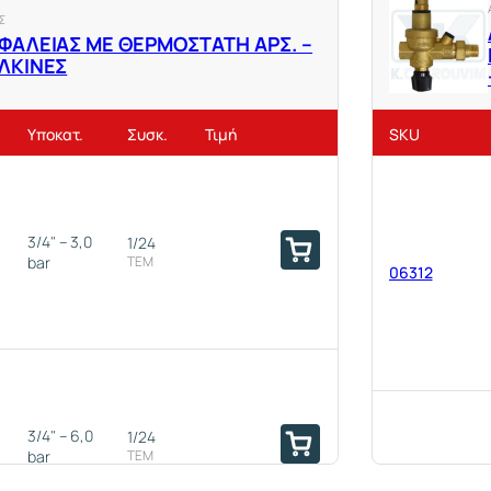
Σ
ΦΑΛΕΙΑΣ ΜΕ ΘΕΡΜΟΣΤΑΤΗ ΑΡΣ. –
ΛΚΙΝΕΣ
Υποκατ.
Συσκ.
Τιμή
SKU
3/4" – 3,0
1/24
bar
ΤΕΜ
06312
3/4" – 6,0
1/24
bar
ΤΕΜ