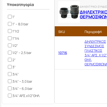
Υποκατηγορία
ΔΙΗΛΕΚΤΡΙΚΟΙ ΣΥΝΔΕ
ΔΙΗΛΕΚΤΡΙΚΟ
ΘΕΡΜΟΣΙΦΩ
1"
1" – 8,0 bar
1"1/2
SKU
Περιγραφή
1"1/4
ΔΙΗΛΕΚΤΡΙΚΟΣ
1/2"
ΣΥΝΔΕΣΜΟΣ
ΠΛΑΣΤΙΚΟΣ
1/2" – 2,5 bar
10716
3/4" ΑΡΣ. Χ 1/2"
ΘΗΛ.
2"
ΘΕΡΜΟΣΙΦΩΝ
3"
3/4"
3/4" – 3,0 bar
3/4" – 6,0 bar
3/4" ΑΡΣ.x1/2"ΘΗΛ.