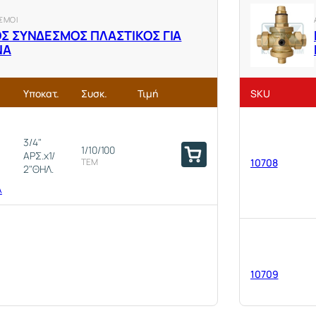
ΣΜΟΙ
Σ ΣΥΝΔΕΣΜΟΣ ΠΛΑΣΤΙΚΟΣ ΓΙΑ
ΝΑ
Υποκατ.
Συσκ.
Τιμή
SKU
3/4"
1/10/100
ΑΡΣ.x1/
ΤΕΜ
10708
2"ΘΗΛ.
Α
10709