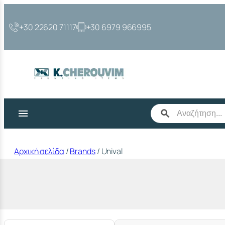
Μετάβαση
στο
+30 22620 71117
+30 6979 966995
περιεχόμενο
Αρχική σελίδα
/
Brands
/ Unival