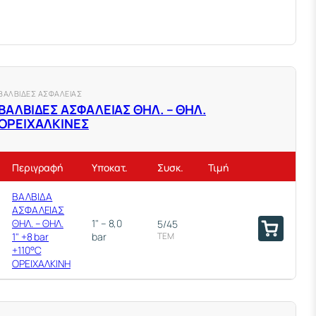
ΜΕΙΩΤΗΣ
ΠΙΕΣΗΣ
ΟΡΕΙΧΑΛΚΙΝΟΣ
3" ΘΗΛ. ΘΗΛ.
1/4
ΜΕ ΕΔΡΑ ΙΝΟΧ
3"
ΤΕΜ
PN 25 ΚΑΙ
ΒΑΛΒΙΔΕΣ ΑΣΦΑΛΕΙΑΣ
ΥΠΟΔΟΧΗ ΓΙΑ
ΒΑΛΒΙΔΕΣ ΑΣΦΑΛΕΙΑΣ ΘΗΛ. – ΘΗΛ.
ΜΑΝΟΜΕΤΡΟ
ΟΡΕΙΧΑΛΚΙΝΕΣ
1/4"
Περιγραφή
Υποκατ.
Συσκ.
Τιμή
ΒΑΛΒΙΔΑ
ΑΣΦΑΛΕΙΑΣ
ΘΗΛ. – ΘΗΛ.
1" – 8,0
5/45
1" +8 bar
bar
ΤΕΜ
+110°C
ΟΡΕΙΧΑΛΚΙΝΗ