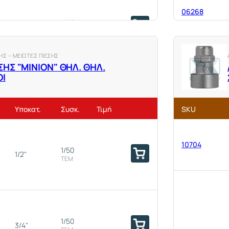
1/10
1"1/2
06268
ΤΕΜ
1/46
3/4"
ΤΕΜ
Σ – ΜΕΙΩΤΕΣ ΠΙΕΣΗΣ
ΣΗΣ "ΜΙΝΙΟΝ" ΘΗΛ. ΘΗΛ.
ΟΙ
06271
1/4
2"
ΤΕΜ
Υποκατ.
Συσκ.
Τιμή
SKU
10704
1/50
1/2"
ΤΕΜ
10646
1/50
3/4"