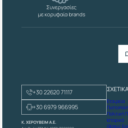
Συνεργασίες
με κορυφαία brands
ΣΧΕΤΙΚ
+30 22620 71117
Εταιρεία
+30 6979 966995
Πιστοποίη
Πολιτική 
Ιστορικό
Κ. ΧΕΡΟΥΒΕΙΜ Α.Ε.
Θέσεις Ερ