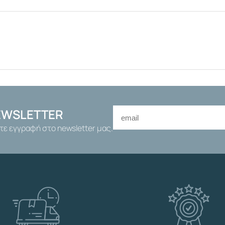
Ν
Ι
Α
Σ
3
/
4
"
Ν
Ι
EWSLETTER
Κ
τε εγγραφή στο newsletter μας.
Ε
Λ
Δ
Ε
Ξ
Α
Μ
Ε
Ν