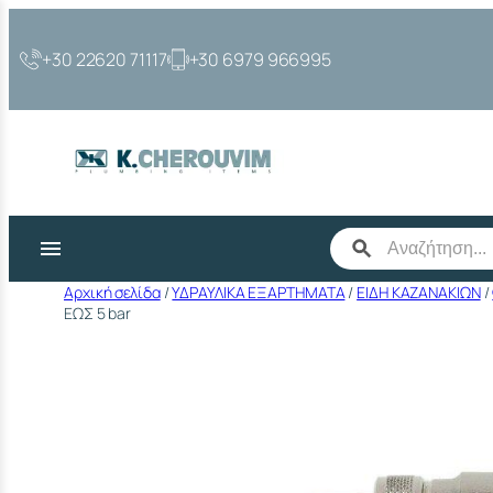
Μετάβαση
στο
+30 22620 71117
+30 6979 966995
περιεχόμενο
Αρχική σελίδα
/
ΥΔΡΑΥΛΙΚΑ ΕΞΑΡΤΗΜΑΤΑ
/
ΕΙΔΗ ΚΑΖΑΝΑΚΙΩΝ
/
ΕΩΣ 5 bar