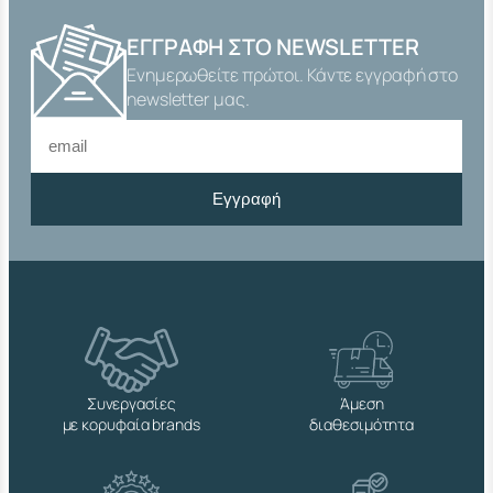
Ρ
Γ
ΕΓΓΡΑΦΉ ΣΤΟ NEWSLETTER
Α
Ενημερωθείτε πρώτοι. Κάντε εγγραφή στο
Π
Λ
newsletter μας.
Α
Κ
Ε
)
Εγγραφή
Μ
Ε
5
Κ
Ο
Π
Ι
Λ
Ι
Ε
Συνεργασίες
Άμεση
Σ
με κορυφαία brands
διαθεσιμότητα
Ο
Ρ
Ε