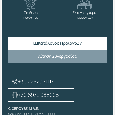
Ι
Χ
Α
Σταθερή
Εκτενής γκάμα
Λ
ποιότητα
προϊόντων
Κ
Ι
Ν
Ο
π
Κατάλογος Προϊόντων
ο
σ
ό
Αίτηση Συνεργασίας
τ
η
τ
α
+30 22620 71117
+30 6979 966995
Κ. ΧΕΡΟΥΒΕΙΜ Α.Ε.
Αριθμός ΓΕΜΗ: 121743801000