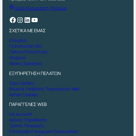
Θέση Μνήμα Κατή, Ριτσώνα
Facebook
Instagram
Linkedin
YouTube
ΣΧΕΤΙΚΑ ΜΕ ΕΜΑΣ
Εταιρεία
Πιστοποίηση ISO
Πολιτική Ποιότητας
Ιστορικό
Θέσεις Εργασίας
ΕΞΥΠΗΡΕΤΗΣΗ ΠΕΛΑΤΩΝ
Όροι Χρήσης
Βήματα Υποβολής Παραγγελίας Web
Χρήση Cookies
ΠΑΡΑΓΓΕΛΙΕΣ WEB
My account
Χρόνος Παράδοσης
Τρόποι Πληρωμής
Επιστροφή ή Ακύρωση Παραγγελίας