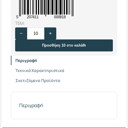
5
207411
000918
Φ
ΤΕΜ:
Λ
−
+
Ο
Τ
Ε
Προσθήκη 10 στο καλάθι
Ρ
Ι
Περιγραφή
Τ
Α
Τεχνικά Χαρακτηριστικά
Λ
Ι
Σχετιζόμενα Προϊόντα
Α
Σ
3
/
4
Περιγραφή
"
(
Β
Ε