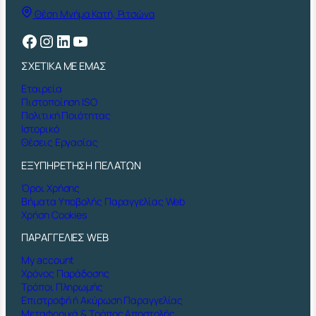
Θέση Μνήμα Κατή, Ριτσώνα
Facebook
Instagram
Linkedin
YouTube
ΣΧΕΤΙΚΑ ΜΕ ΕΜΑΣ
Εταιρεία
Πιστοποίηση ISO
Πολιτική Ποιότητας
Ιστορικό
Θέσεις Εργασίας
ΕΞΥΠΗΡΕΤΗΣΗ ΠΕΛΑΤΩΝ
Όροι Χρήσης
Βήματα Υποβολής Παραγγελίας Web
Χρήση Cookies
ΠΑΡΑΓΓΕΛΙΕΣ WEB
My account
Χρόνος Παράδοσης
Τρόποι Πληρωμής
Επιστροφή ή Ακύρωση Παραγγελίας
Μεταφορικά & Τρόπος Αποστολής