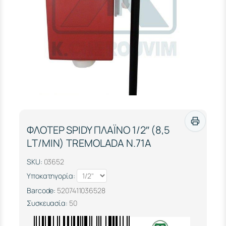
ΦΛΟΤΕΡ SPIDY ΠΛΑΪΝΟ 1/2″ (8,5
LΤ/ΜΙΝ) TREMOLADA Ν.71Α
SKU:
03652
Υποκατηγορία:
Barcode:
5207411036528
Συσκευασία:
50