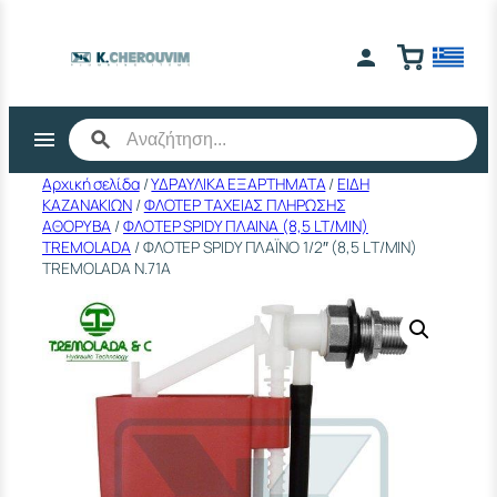
Μετάβαση
στο
περιεχόμενο
Αρχική σελίδα
/
ΥΔΡΑΥΛΙΚΑ ΕΞΑΡΤΗΜΑΤΑ
/
ΕΙΔΗ
ΚΑΖΑΝΑΚΙΩΝ
/
ΦΛΟΤΕΡ ΤΑΧΕΙΑΣ ΠΛΗΡΩΣΗΣ
ΑΘΟΡΥΒΑ
/
ΦΛΟΤΕΡ SΡΙDΥ ΠΛΑΙΝΑ (8,5 LΤ/ΜΙΝ)
ΤRΕΜΟLΑDΑ
/ ΦΛΟΤΕΡ SPIDY ΠΛΑΪΝΟ 1/2″ (8,5 LΤ/ΜΙΝ)
TREMOLADA Ν.71Α