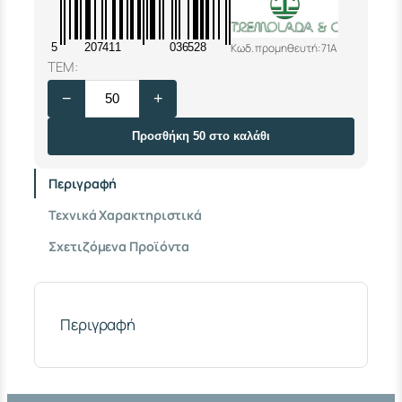
Κωδ. προμηθευτή: 71A
5
207411
036528
Φ
ΤΕΜ:
Λ
−
+
Ο
Τ
Ε
Προσθήκη 50 στο καλάθι
Ρ
S
Περιγραφή
P
I
Τεχνικά Χαρακτηριστικά
D
Y
Σχετιζόμενα Προϊόντα
Π
Λ
Α
Ϊ
Ν
Περιγραφή
Ο
1
/
2