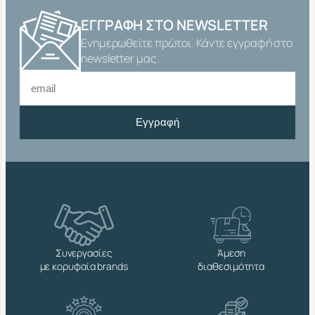
"
(
ΕΓΓΡΑΦΉ ΣΤΟ NEWSLETTER
8
Ενημερωθείτε πρώτοι. Κάντε εγγραφή στο
,
5
newsletter μας.
L
Τ
/
Μ
Εγγραφή
Ι
Ν
)
T
R
E
M
O
L
A
Συνεργασίες
Άμεση
D
με κορυφαία brands
διαθεσιμότητα
A
Ν
.
7