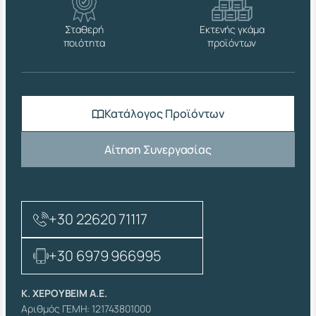
1
Α
Σταθερή
Εκτενής γκάμα
π
ποιότητα
προϊόντων
ο
σ
ό
τ
η
Κατάλογος Προϊόντων
τ
α
Αίτηση Συνεργασίας
+30 22620 71117
+30 6979 966995
Κ. ΧΕΡΟΥΒΕΙΜ Α.Ε.
Αριθμός ΓΕΜΗ: 121743801000