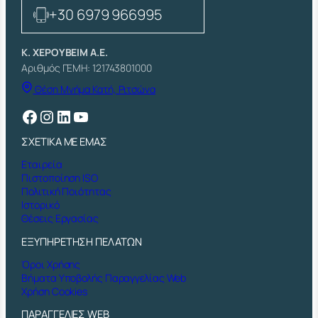
+30 6979 966995
Κ. ΧΕΡΟΥΒΕΙΜ Α.Ε.
Αριθμός ΓΕΜΗ: 121743801000
Θέση Μνήμα Κατή, Ριτσώνα
Facebook
Instagram
Linkedin
YouTube
ΣΧΕΤΙΚΑ ΜΕ ΕΜΑΣ
Εταιρεία
Πιστοποίηση ISO
Πολιτική Ποιότητας
Ιστορικό
Θέσεις Εργασίας
ΕΞΥΠΗΡΕΤΗΣΗ ΠΕΛΑΤΩΝ
Όροι Χρήσης
Βήματα Υποβολής Παραγγελίας Web
Χρήση Cookies
ΠΑΡΑΓΓΕΛΙΕΣ WEB