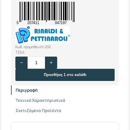
5
207411
047197
Κωδ. προμηθευτή: 200
Σ
ΤΕΜ:
Ω
−
+
Λ
Η
Ν
Προσθήκη 1 στο καλάθι
Ο
Μ
Περιγραφή
Α
Σ
Τεχνικά Χαρακτηριστικά
Τ
Ο
Σχετιζόμενα Προϊόντα
Σ
Χ
Ρ
Ω