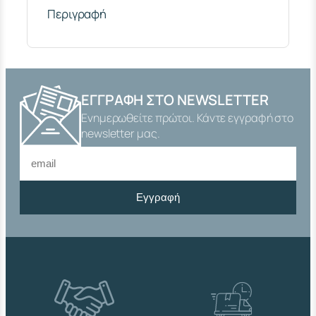
Μ
Περιγραφή
Ε
Μ
Ε
Ρ
Ο
Ζ
ΕΓΓΡΑΦΉ ΣΤΟ NEWSLETTER
Ε
Ενημερωθείτε πρώτοι. Κάντε εγγραφή στο
Τ
Α
newsletter μας.
I
N
O
X
Εγγραφή
Σ
Υ
Ρ
Ο
Μ
Ε
Ν
Η
1