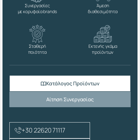
/
Συνεργασίες
Άμεση
2
με κορυφαία brands
διαθεσιμότητα
"
Χ
L
1
0
0
Σταθερή
Εκτενής γκάμα
m
ποιότητα
προϊόντων
m
π
ο
σ
ό
Κατάλογος Προϊόντων
τ
η
τ
Αίτηση Συνεργασίας
α
+30 22620 71117