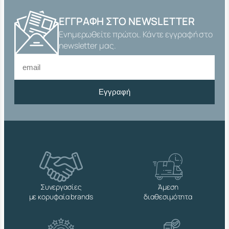
3
/
ΕΓΓΡΑΦΉ ΣΤΟ NEWSLETTER
8
Ενημερωθείτε πρώτοι. Κάντε εγγραφή στο
"
Χ
newsletter μας.
5
0
m
m
Εγγραφή
Α
Ρ
Σ
.
Θ
Η
Λ
.
Σ
Τ
Συνεργασίες
Άμεση
Ρ
με κορυφαία brands
διαθεσιμότητα
Ο
Γ
Γ
Υ