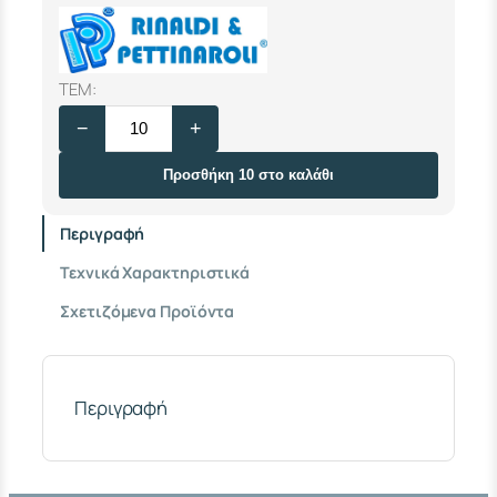
Π
ΤΕΜ:
Ρ
−
+
Ο
Ε
Κ
Προσθήκη 10 στο καλάθι
Τ
Α
Περιγραφή
Σ
Η
Τεχνικά Χαρακτηριστικά
Ο
Ρ
Σχετιζόμενα Προϊόντα
Ε
Ι
Χ
Α
Λ
Περιγραφή
Κ
Ι
Ν
Η