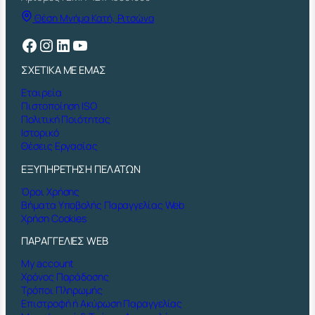
η
Θέση Μνήμα Κατή, Ριτσώνα
τ
α
Facebook
Instagram
Linkedin
YouTube
ΣΧΕΤΙΚΑ ΜΕ ΕΜΑΣ
Εταιρεία
Πιστοποίηση ISO
Πολιτική Ποιότητας
Ιστορικό
Θέσεις Εργασίας
ΕΞΥΠΗΡΕΤΗΣΗ ΠΕΛΑΤΩΝ
Όροι Χρήσης
Βήματα Υποβολής Παραγγελίας Web
Χρήση Cookies
ΠΑΡΑΓΓΕΛΙΕΣ WEB
My account
Χρόνος Παράδοσης
Τρόποι Πληρωμής
Επιστροφή ή Ακύρωση Παραγγελίας