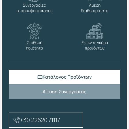
Τ
Συνεργασίες
Άμεση
Ρ
με κορυφαία brands
διαθεσιμότητα
Ο
Γ
Γ
Υ
Λ
Η
Σταθερή
Εκτενής γκάμα
Β
ποιότητα
προϊόντων
.
Τ
.
(
U
Κατάλογος Προϊόντων
Ν
Ι
Ε
Αίτηση Συνεργασίας
Ν
1
2
1
6
+30 22620 71117
4
)