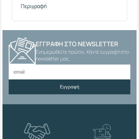
Λ
Περιγραφή
Κ
Ι
Ν
Η
3
/
ΕΓΓΡΑΦΉ ΣΤΟ NEWSLETTER
4
Ενημερωθείτε πρώτοι. Κάντε εγγραφή στο
"
Χ
newsletter μας.
8
0
m
m
Εγγραφή
Α
Ρ
Σ
.
Θ
Η
Λ
.
Σ