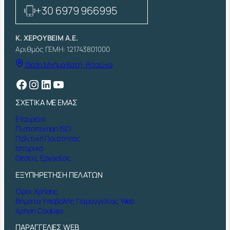
π
+30 6979 966995
ο
σ
ό
Κ. ΧΕΡΟΥΒΕΙΜ Α.Ε.
τ
Αριθμός ΓΕΜΗ: 121743801000
η
Θέση Μνήμα Κατή, Ριτσώνα
τ
α
Facebook
Instagram
Linkedin
YouTube
ΣΧΕΤΙΚΑ ΜΕ ΕΜΑΣ
Εταιρεία
Πιστοποίηση ISO
Πολιτική Ποιότητας
Ιστορικό
Θέσεις Εργασίας
ΕΞΥΠΗΡΕΤΗΣΗ ΠΕΛΑΤΩΝ
Όροι Χρήσης
Βήματα Υποβολής Παραγγελίας Web
Χρήση Cookies
ΠΑΡΑΓΓΕΛΙΕΣ WEB