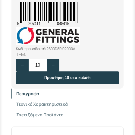
5
207411
048415
Κωδ. προμηθευτή: 2600D8R102000A
Π
ΤΕΜ:
Ρ
−
+
Ο
Ε
Κ
Προσθήκη 10 στο καλάθι
Τ
Α
Περιγραφή
Σ
Η
Τεχνικά Χαρακτηριστικά
Ο
Ρ
Σχετιζόμενα Προϊόντα
Ε
Ι
Χ
Α