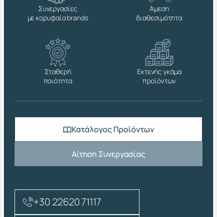
Ο
Συνεργασίες
Άμεση
Γ
με κορυφαία brands
διαθεσιμότητα
Γ
Υ
Λ
Η
Β
.
Σταθερή
Εκτενής γκάμα
Τ
ποιότητα
προϊόντων
.
(
U
Ν
Ι
Κατάλογος Προϊόντων
Ε
Ν
1
Αίτηση Συνεργασίας
2
1
6
4
)
+30 22620 71117
π
ο