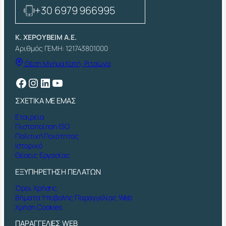
σ
+30 6979 966995
ό
τ
η
Κ. ΧΕΡΟΥΒΕΙΜ Α.Ε.
τ
Αριθμός ΓΕΜΗ: 121743801000
α
Θέση Μνήμα Κατή, Ριτσώνα
Facebook
Instagram
Linkedin
YouTube
ΣΧΕΤΙΚΑ ΜΕ ΕΜΑΣ
Εταιρεία
Πιστοποίηση ISO
Πολιτική Ποιότητας
Ιστορικό
Θέσεις Εργασίας
ΕΞΥΠΗΡΕΤΗΣΗ ΠΕΛΑΤΩΝ
Όροι Χρήσης
Βήματα Υποβολής Παραγγελίας Web
Χρήση Cookies
ΠΑΡΑΓΓΕΛΙΕΣ WEB