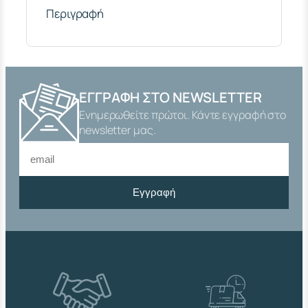
Λ
Περιγραφή
Κ
Ι
Ν
Η
1
"
ΕΓΓΡΑΦΉ ΣΤΟ NEWSLETTER
Χ
Ενημερωθείτε πρώτοι. Κάντε εγγραφή στο
2
0
newsletter μας.
m
m
Α
Ρ
Εγγραφή
Σ
.
Θ
Η
Λ
.
Σ
Τ
Ρ