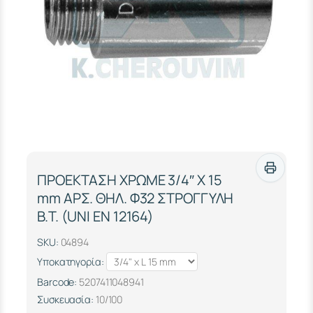
ΠΡΟΕΚΤΑΣΗ ΧΡΩΜΕ 3/4″ Χ 15
mm ΑΡΣ. ΘΗΛ. Φ32 ΣΤΡΟΓΓΥΛΗ
Β.Τ. (UΝΙ ΕΝ 12164)
SKU:
04894
Υποκατηγορία:
Barcode:
5207411048941
Συσκευασία:
10/100