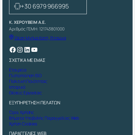
ό
+30 6979 966995
τ
η
τ
Κ. ΧΕΡΟΥΒΕΙΜ Α.Ε.
α
Αριθμός ΓΕΜΗ: 121743801000
Θέση Μνήμα Κατή, Ριτσώνα
Facebook
Instagram
Linkedin
YouTube
ΣΧΕΤΙΚΑ ΜΕ ΕΜΑΣ
Εταιρεία
Πιστοποίηση ISO
Πολιτική Ποιότητας
Ιστορικό
Θέσεις Εργασίας
ΕΞΥΠΗΡΕΤΗΣΗ ΠΕΛΑΤΩΝ
Όροι Χρήσης
Βήματα Υποβολής Παραγγελίας Web
Χρήση Cookies
ΠΑΡΑΓΓΕΛΙΕΣ WEB