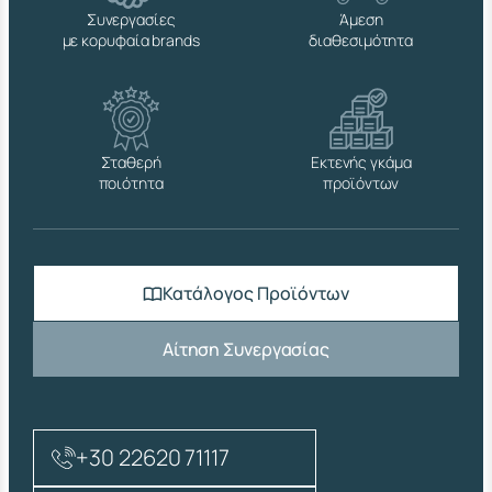
Γ
Συνεργασίες
Άμεση
Γ
με κορυφαία brands
διαθεσιμότητα
Υ
Λ
Η
Β
.
Τ
Σταθερή
Εκτενής γκάμα
.
ποιότητα
προϊόντων
(
U
Ν
Ι
Ε
Κατάλογος Προϊόντων
Ν
1
2
Αίτηση Συνεργασίας
1
6
4
)
π
+30 22620 71117
ο
σ