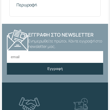
/
Περιγραφή
4
"
Χ
1
5
m
ΕΓΓΡΑΦΉ ΣΤΟ NEWSLETTER
m
Ενημερωθείτε πρώτοι. Κάντε εγγραφή στο
Α
Ρ
newsletter μας.
Σ
.
Θ
Η
Εγγραφή
Λ
.
Φ
3
2
Σ
Τ
Ρ
Ο