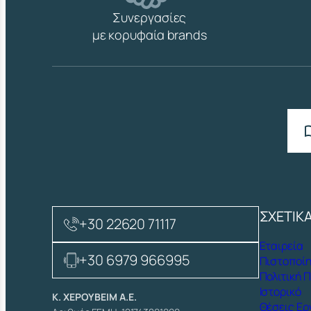
Συνεργασίες
με κορυφαία brands
ΣΧΕΤΙΚ
+30 22620 71117
Εταιρεία
+30 6979 966995
Πιστοποίη
Πολιτική 
Ιστορικό
Κ. ΧΕΡΟΥΒΕΙΜ Α.Ε.
Θέσεις Ερ