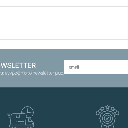
E
3
/
4
"
Χ
6
0
m
m
EWSLETTER
Α
τε εγγραφή στο newsletter μας.
Ρ
Σ
.
Θ
Η
Λ
.
Σ
Τ