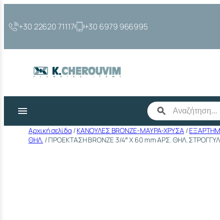
Μετάβαση
στο
+30 22620 71117
+30 6979 966995
περιεχόμενο
Αρχική σελίδα
/
ΚΑΝΟΥΛΕΣ BRONZE-ΜΑΥΡΑ-ΧΡΥΣΑ
/
ΕΞΑΡΤΗΜΑ
ΘΗΛ.
/ ΠΡΟΕΚΤΑΣΗ BRONZE 3/4″ Χ 60 mm ΑΡΣ. ΘΗΛ. ΣΤΡΟΓΓΥΛΗ 