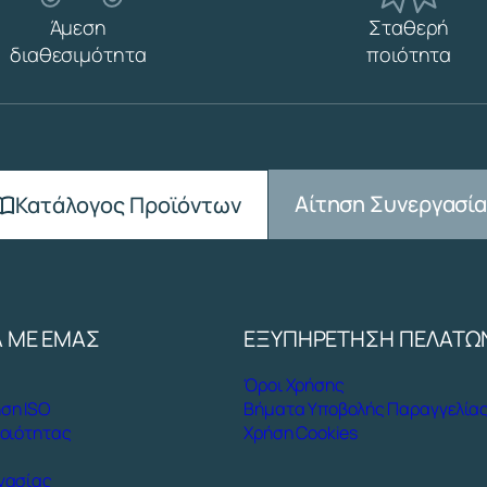
Ρ
Άμεση
Σταθερή
Ο
διαθεσιμότητα
ποιότητα
Γ
Γ
Υ
Λ
Η
Β
.
Αίτηση Συνεργασί
Κατάλογος Προϊόντων
Τ
.
(
U
Ν
Α ΜΕ ΕΜΑΣ
ΕΞΥΠΗΡΕΤΗΣΗ ΠΕΛΑΤΩ
Ι
Ε
Όροι Χρήσης
Ν
ση ISO
Βήματα Υποβολής Παραγγελία
1
Ποιότητας
Χρήση Cookies
2
1
γασίας
6