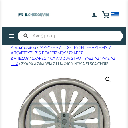
Μετάβαση
στο
περιεχόμενο
Αρχική σελίδα
/
ΥΔΡΕΥΣΗ – ΑΠΟΧΕΤΕΥΣΗ
/
ΕΞΑΡΤΗΜΑΤΑ
ΑΠΟΧΕΤΕΥΣΗΣ & ΕΞΑΕΡΙΣΜΟΥ
/
ΣΧΑΡΕΣ
ΔΑΠΕΔΟΥ
/
ΣΧΑΡΕΣ ΙΝΟΧ AISI 304 ΣΤΡΟΓΓΥΛΕΣ ΑΣΦΑΛΕΙΑΣ
LUX
/ ΣΧΑΡΑ ΑΣΦΑΛΕΙΑΣ LUX Φ100 ΙΝΟΧ ΑΙSΙ 304 CHRIS