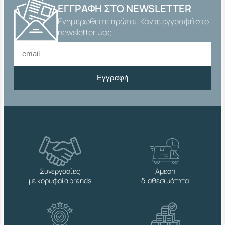
Ι
ΕΓΓΡΑΦΉ ΣΤΟ NEWSLETTER
Ν
Ενημερωθείτε πρώτοι. Κάντε εγγραφή στο
Ο
Χ
newsletter μας.
Α
Ι
S
Ι
Εγγραφή
3
0
4
C
H
R
I
S
π
ο
Συνεργασίες
Άμεση
σ
με κορυφαία brands
διαθεσιμότητα
ό
τ
η
τ
α