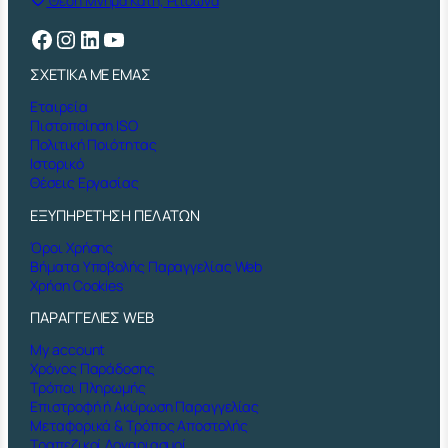
Θέση Μνήμα Κατή, Ριτσώνα
Facebook
Instagram
Linkedin
YouTube
ΣΧΕΤΙΚΑ ΜΕ ΕΜΑΣ
Εταιρεία
Πιστοποίηση ISO
Πολιτική Ποιότητας
Ιστορικό
Θέσεις Εργασίας
ΕΞΥΠΗΡΕΤΗΣΗ ΠΕΛΑΤΩΝ
Όροι Χρήσης
Βήματα Υποβολής Παραγγελίας Web
Χρήση Cookies
ΠΑΡΑΓΓΕΛΙΕΣ WEB
My account
Χρόνος Παράδοσης
Τρόποι Πληρωμής
Επιστροφή ή Ακύρωση Παραγγελίας
Μεταφορικά & Τρόπος Αποστολής
Τραπεζικοί Λογαριασμοί