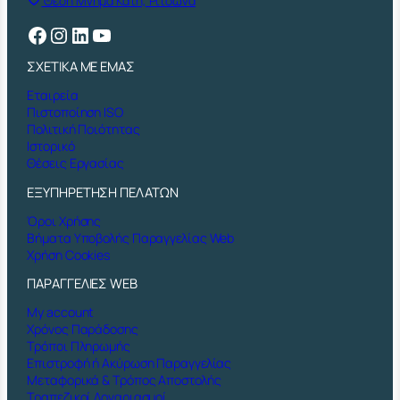
Θέση Μνήμα Κατή, Ριτσώνα
Facebook
Instagram
Linkedin
YouTube
ΣΧΕΤΙΚΑ ΜΕ ΕΜΑΣ
Εταιρεία
Πιστοποίηση ISO
Πολιτική Ποιότητας
Ιστορικό
Θέσεις Εργασίας
ΕΞΥΠΗΡΕΤΗΣΗ ΠΕΛΑΤΩΝ
Όροι Χρήσης
Βήματα Υποβολής Παραγγελίας Web
Χρήση Cookies
ΠΑΡΑΓΓΕΛΙΕΣ WEB
My account
Χρόνος Παράδοσης
Τρόποι Πληρωμής
Επιστροφή ή Ακύρωση Παραγγελίας
Μεταφορικά & Τρόπος Αποστολής
Τραπεζικοί Λογαριασμοί