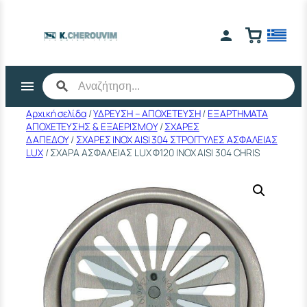
Μετάβαση
στο
περιεχόμενο
Αρχική σελίδα
/
ΥΔΡΕΥΣΗ – ΑΠΟΧΕΤΕΥΣΗ
/
ΕΞΑΡΤΗΜΑΤΑ
ΑΠΟΧΕΤΕΥΣΗΣ & ΕΞΑΕΡΙΣΜΟΥ
/
ΣΧΑΡΕΣ
ΔΑΠΕΔΟΥ
/
ΣΧΑΡΕΣ ΙΝΟΧ AISI 304 ΣΤΡΟΓΓΥΛΕΣ ΑΣΦΑΛΕΙΑΣ
LUX
/ ΣΧΑΡΑ ΑΣΦΑΛΕΙΑΣ LUX Φ120 ΙΝΟΧ ΑΙSΙ 304 CHRIS