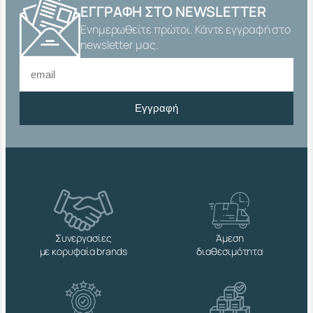
Ι
ΕΓΓΡΑΦΉ ΣΤΟ NEWSLETTER
Ν
Ενημερωθείτε πρώτοι. Κάντε εγγραφή στο
Ο
Χ
newsletter μας.
Α
Ι
S
Ι
Εγγραφή
3
0
4
C
H
R
I
S
π
ο
Συνεργασίες
Άμεση
σ
με κορυφαία brands
διαθεσιμότητα
ό
τ
η
τ
α