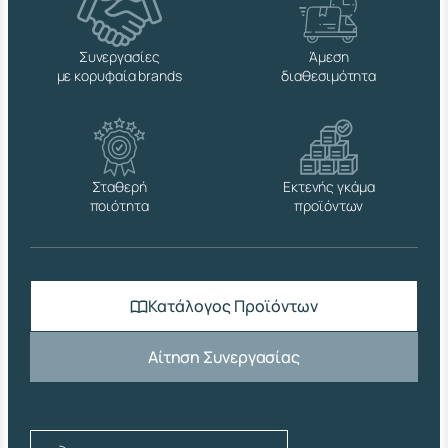
2
b
a
Συνεργασίες
Άμεση
r
με κορυφαία brands
διαθεσιμότητα
Δ
Ε
Ξ
Α
Μ
Ε
Σταθερή
Εκτενής γκάμα
Ν
ποιότητα
προϊόντων
Ω
Ν
Μ
Ε
Ε
Κατάλογος Προϊόντων
Δ
Ρ
Α
Αίτηση Συνεργασίας
,
Β
Ε
Ρ
Γ