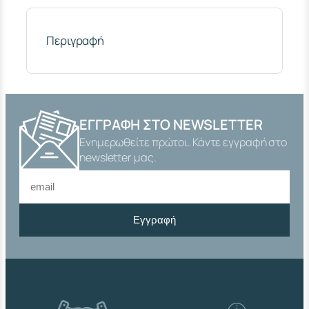
"
1
/
Περιγραφή
4
Ν
Ι
Κ
Ε
Λ
ΕΓΓΡΑΦΉ ΣΤΟ NEWSLETTER
Ο
Ενημερωθείτε πρώτοι. Κάντε εγγραφή στο
Λ
Ι
newsletter μας.
Κ
Η
Σ
Π
Εγγραφή
Α
Ρ
Ο
Χ
Η
Σ
1