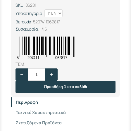
SKU:
06281
Υποκατηγορία:
Barcode:
5207411062817
Συσκευασία:
1/15
5
207411
062817
Φ
ΤΕΜ:
Λ
−
+
Ο
Τ
Ε
Προσθήκη 1 στο καλάθι
Ρ
"
Περιγραφή
T
A
Τεχνικά Χαρακτηριστικά
N
K
Σχετιζόμενα Προϊόντα
"
1