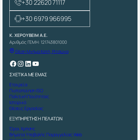
+30 22620 71117
Α
Κ
Α
+30 6979 966995
Ι
Ε
Λ
Κ. ΧΕΡΟΥΒΕΙΜ Α.Ε.
Α
Αριθμός ΓΕΜΗ: 121743801000
Τ
Θέση Μνήμα Κατή, Ριτσώνα
Η
Ρ
Facebook
Instagram
Linkedin
YouTube
Ι
Ο
ΣΧΕΤΙΚΑ ΜΕ ΕΜΑΣ
I
N
Εταιρεία
O
Πιστοποίηση ISO
X
Πολιτική Ποιότητας
π
Ιστορικό
ο
Θέσεις Εργασίας
σ
ό
ΕΞΥΠΗΡΕΤΗΣΗ ΠΕΛΑΤΩΝ
τ
Όροι Χρήσης
η
Βήματα Υποβολής Παραγγελίας Web
τ