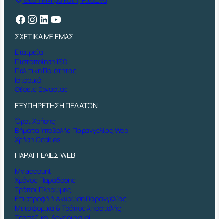
Θέση Μνήμα Κατή, Ριτσώνα
Facebook
Instagram
Linkedin
YouTube
ΣΧΕΤΙΚΑ ΜΕ ΕΜΑΣ
Εταιρεία
Πιστοποίηση ISO
Πολιτική Ποιότητας
Ιστορικό
Θέσεις Εργασίας
ΕΞΥΠΗΡΕΤΗΣΗ ΠΕΛΑΤΩΝ
Όροι Χρήσης
Βήματα Υποβολής Παραγγελίας Web
Χρήση Cookies
ΠΑΡΑΓΓΕΛΙΕΣ WEB
My account
Χρόνος Παράδοσης
Τρόποι Πληρωμής
Επιστροφή ή Ακύρωση Παραγγελίας
Μεταφορικά & Τρόπος Αποστολής
Τραπεζικοί Λογαριασμοί