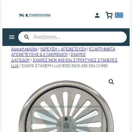
Μετάβαση
στο
περιεχόμενο
Αρχική σελίδα
/
ΥΔΡΕΥΣΗ – ΑΠΟΧΕΤΕΥΣΗ
/
ΕΞΑΡΤΗΜΑΤΑ
ΑΠΟΧΕΤΕΥΣΗΣ & ΕΞΑΕΡΙΣΜΟΥ
/
ΣΧΑΡΕΣ
ΔΑΠΕΔΟΥ
/
ΣΧΑΡΕΣ ΙΝΟΧ AISI 304 ΣΤΡΟΓΓΥΛΕΣ ΣΤΑΘΕΡΕΣ
LUX
/ ΣΧΑΡΑ ΣΤΑΘΕΡΗ LUX Φ120 ΙΝΟΧ ΑΙSΙ 304 CHRIS