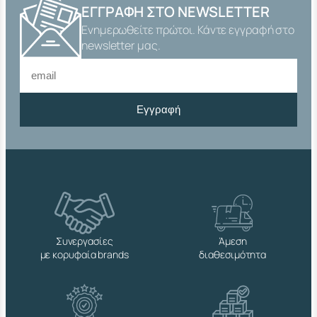
Ο
ΕΓΓΡΑΦΉ ΣΤΟ NEWSLETTER
Χ
Ενημερωθείτε πρώτοι. Κάντε εγγραφή στο
Α
Ι
newsletter μας.
S
Ι
3
0
Εγγραφή
4
C
H
R
I
S
π
ο
σ
ό
Συνεργασίες
Άμεση
τ
με κορυφαία brands
διαθεσιμότητα
η
τ
α