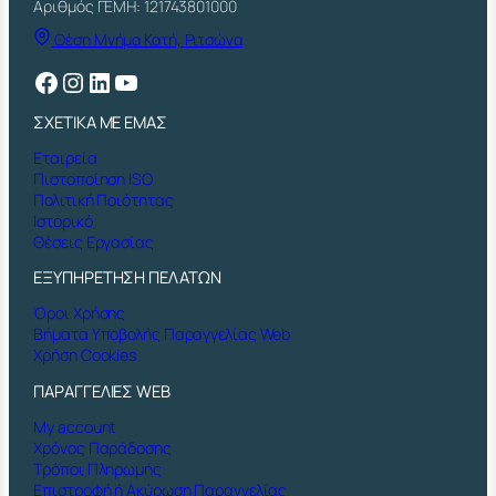
Αριθμός ΓΕΜΗ: 121743801000
η
Θέση Μνήμα Κατή, Ριτσώνα
τ
α
Facebook
Instagram
Linkedin
YouTube
ΣΧΕΤΙΚΑ ΜΕ ΕΜΑΣ
Εταιρεία
Πιστοποίηση ISO
Πολιτική Ποιότητας
Ιστορικό
Θέσεις Εργασίας
ΕΞΥΠΗΡΕΤΗΣΗ ΠΕΛΑΤΩΝ
Όροι Χρήσης
Βήματα Υποβολής Παραγγελίας Web
Χρήση Cookies
ΠΑΡΑΓΓΕΛΙΕΣ WEB
My account
Χρόνος Παράδοσης
Τρόποι Πληρωμής
Επιστροφή ή Ακύρωση Παραγγελίας