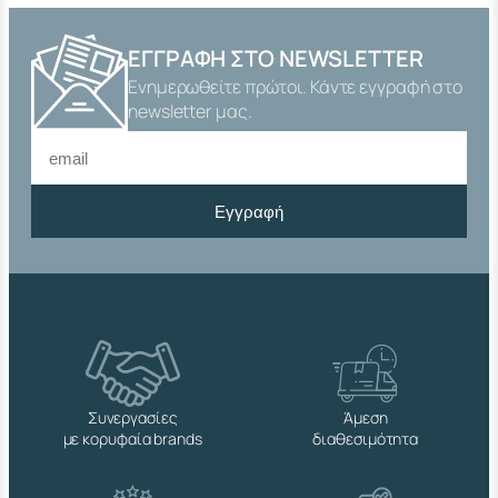
Α
Ρ
Σ
ΕΓΓΡΑΦΉ ΣΤΟ NEWSLETTER
.
Ενημερωθείτε πρώτοι. Κάντε εγγραφή στο
-
Θ
newsletter μας.
Η
Λ
.
1
Εγγραφή
5
0
c
m
N
Y
L
O
N
Γ
Συνεργασίες
Άμεση
Ι
με κορυφαία brands
διαθεσιμότητα
Α
Μ
Π