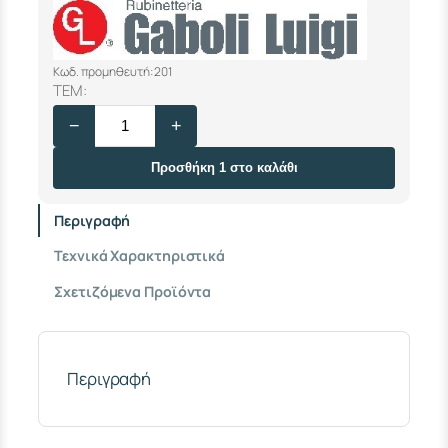
Κωδ. προμηθευτή: 201
Σ
ΤΕΜ:
Π
−
+
Ι
Ρ
Α
Προσθήκη 1 στο καλάθι
Λ
Κ
Περιγραφή
Ο
Υ
Τεχνικά Χαρακτηριστικά
Ζ
Ι
Σχετιζόμενα Προϊόντα
Ν
Α
Σ
Μ
1
Περιγραφή
0
Χ
1