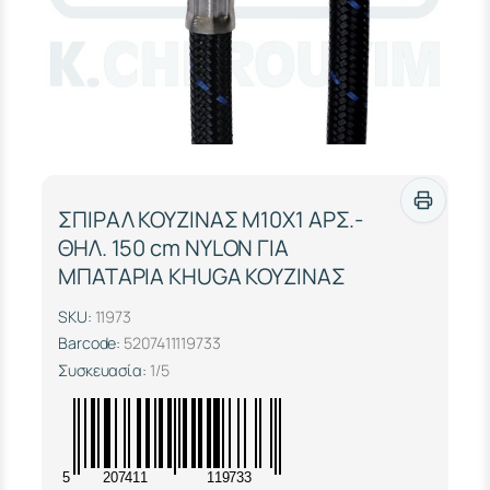
ΣΠΙΡΑΛ ΚΟΥΖΙΝΑΣ Μ10Χ1 ΑΡΣ.-
ΘΗΛ. 150 cm NYLON ΓΙΑ
ΜΠΑΤΑΡΙΑ KHUGA ΚΟΥΖΙΝΑΣ
SKU:
11973
Barcode:
5207411119733
Συσκευασία:
1/5
5
207411
119733