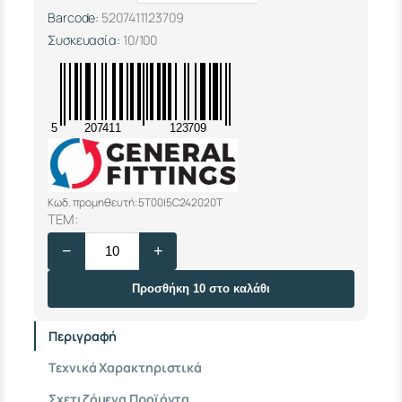
Barcode:
5207411123709
Συσκευασία:
10/100
5
207411
123709
Κωδ. προμηθευτή: 5T00I5C242020T
Ρ
ΤΕΜ:
Α
−
+
Κ
Ο
Ρ
Προσθήκη 10 στο καλάθι
Π
Ρ
Περιγραφή
Ε
Σ
Τεχνικά Χαρακτηριστικά
Α
Ρ
Σχετιζόμενα Προϊόντα