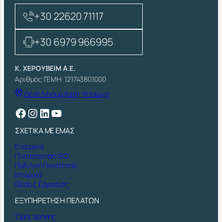
Μ
Ε
+30 22620 71117
Κ
Υ
Α
+30 6979 966995
Θ
Ι
Ο
Κ. ΧΕΡΟΥΒΕΙΜ Α.Ε.
Ι
Αριθμός ΓΕΜΗ: 121743801000
Ν
Θέση Μνήμα Κατή, Ριτσώνα
Ο
Χ
Facebook
Instagram
Linkedin
YouTube
π
ο
ΣΧΕΤΙΚΑ ΜΕ ΕΜΑΣ
σ
ό
Εταιρεία
τ
Πιστοποίηση ISO
η
Πολιτική Ποιότητας
τ
Ιστορικό
α
Θέσεις Εργασίας
ΕΞΥΠΗΡΕΤΗΣΗ ΠΕΛΑΤΩΝ
Όροι Χρήσης