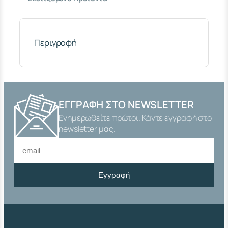
.
Κ
Ο
Λ
Ε
Περιγραφή
Κ
Τ
Ε
Ρ
Τ
Ρ
ΕΓΓΡΑΦΉ ΣΤΟ NEWSLETTER
Ε
Ενημερωθείτε πρώτοι. Κάντε εγγραφή στο
Λ
Ο
newsletter μας.
Π
Α
Ξ
Ι
Εγγραφή
Μ
Α
Δ
Ι
O
-