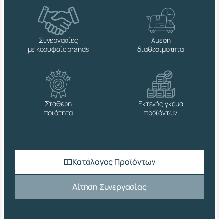
R
I
N
G
Συνεργασίες
Άμεση
2
με κορυφαία brands
διαθεσιμότητα
4
×
1
9
x
Φ
Σταθερή
Εκτενής γκάμα
2
ποιότητα
προϊόντων
0
×
2
,
0
Κατάλογος Προϊόντων
Ο
Ρ
Ε
Αίτηση Συνεργασίας
Ι
Χ
.