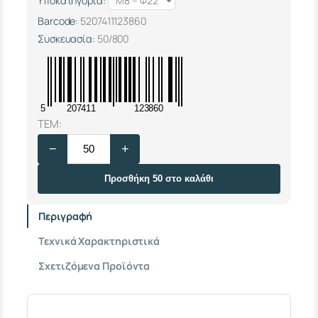
Υποκατηγορία:
Barcode:
5207411123860
Συσκευασία:
50/800
5
207411
123860
Σ
ΤΕΜ:
Τ
−
+
Η
Ρ
Ι
Προσθήκη 50 στο καλάθι
Γ
Μ
Περιγραφή
Α
S
Τεχνικά Χαρακτηριστικά
T
E
Σχετιζόμενα Προϊόντα
E
L
Δ
Ι