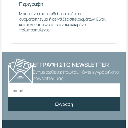
Π
Περιγραφή
Λ
Μπορεί να στερεωθεί με το χέρι σε
Ο
συρματόπλεγμα ή σε ντίζες σπειρωμάτων. Είναι
Φ
κατασκευασμένο από ανακυκλωμένο
2
πολυπροπυλένιο.
2
Κ
Ο
Υ
Μ
Π
Ω
ΕΓΓΡΑΦΉ ΣΤΟ NEWSLETTER
Τ
Ενημερωθείτε πρώτοι. Κάντε εγγραφή στο
Ο
newsletter μας.
Π
Λ
Α
Σ
Τ
Εγγραφή
Ι
Κ
Ο
Ν
Τ