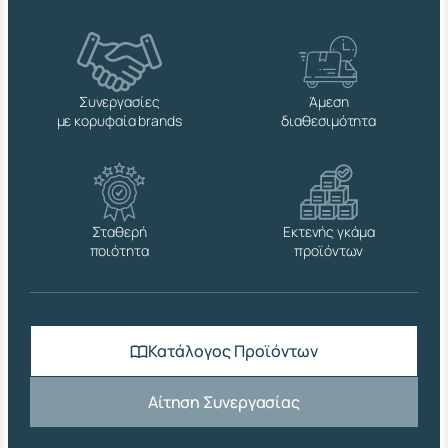
Ι
Ζ
Α
Σ
M
Συνεργασίες
Άμεση
8
με κορυφαία brands
διαθεσιμότητα
π
ο
σ
ό
τ
η
Σταθερή
Εκτενής γκάμα
τ
ποιότητα
προϊόντων
α
Κατάλογος Προϊόντων
Αίτηση Συνεργασίας