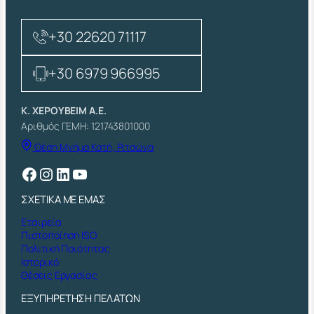
+30 22620 71117
+30 6979 966995
Κ. ΧΕΡΟΥΒΕΙΜ Α.Ε.
Αριθμός ΓΕΜΗ: 121743801000
Θέση Μνήμα Κατή, Ριτσώνα
Facebook
Instagram
Linkedin
YouTube
ΣΧΕΤΙΚΑ ΜΕ ΕΜΑΣ
Εταιρεία
Πιστοποίηση ISO
Πολιτική Ποιότητας
Ιστορικό
Θέσεις Εργασίας
ΕΞΥΠΗΡΕΤΗΣΗ ΠΕΛΑΤΩΝ