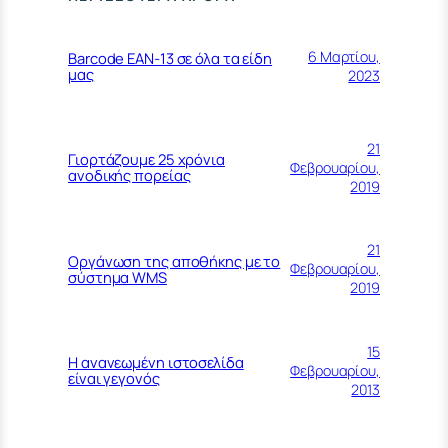
6 Μαρτίου,
Barcode EAN-13 σε όλα τα είδη
μας
2023
21
Γιορτάζουμε 25 χρόνια
Φεβρουαρίου,
ανοδικής πορείας
2019
21
Οργάνωση της αποθήκης με το
Φεβρουαρίου,
σύστημα WMS
2019
15
Η ανανεωμένη ιστοσελίδα
Φεβρουαρίου,
είναι γεγονός
2013